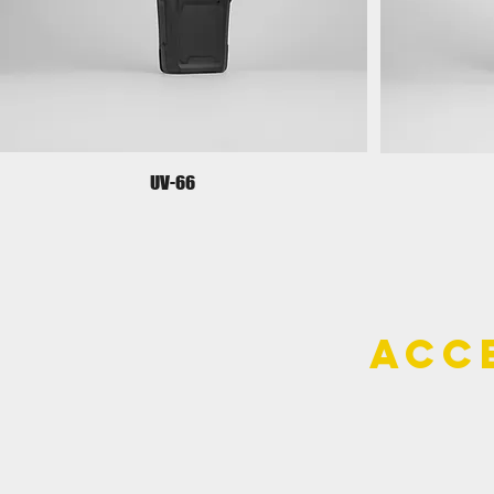
UV-66
acc