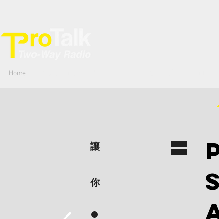
Home
Accessories
專業
商用
數碼網絡
YiNi Ton
=
讓
​你
.