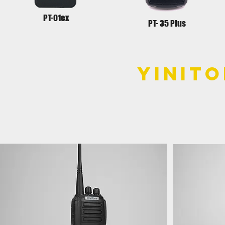
PT-01ex
PT- 35 Plus
YiNiT